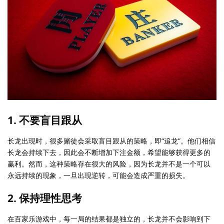
1. 不要盲目跟从
长龙出现时，很多赌徒会采取盲目跟从的策略，即“追龙”。他们相信
长龙会持续下去，因此会不断增加下注金额，希望能够获得更多的
赢利。然而，这种策略存在很大的风险，因为长龙并不是一个可以
永远持续的现象，一旦出现逆转，可能会造成严重的损失。
2. 保持理性思考
在百家乐游戏中，每一局的结果都是独立的，长龙并不会影响到下