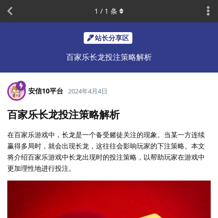
1
/
1
条
站长分享区
百家乐长龙投注策略解析
安信10平台
2024年4月4日
百家乐长龙投注策略解析
在百家乐游戏中，长龙是一个备受赌徒关注的现象。当某一方连续
赢得多局时，就会出现长龙，这往往会影响玩家的下注策略。本文
将介绍百家乐游戏中长龙出现时的投注策略，以帮助玩家在游戏中
更加理性地进行投注。