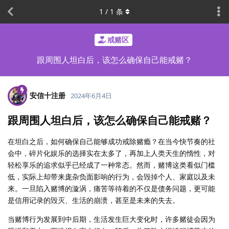
1
/
1
条
戒赌区
跟周围人坦白后，该怎么确保自己能戒赌？
安信十注册
2024年6月4日
跟周围人坦白后，该怎么确保自己能戒赌？
在坦白之后，如何确保自己能够成功戒除赌瘾？在当今快节奏的社
会中，碎片化娱乐的选择实在太多了，再加上人类天生的惰性，对
轻松享乐的追求似乎已经成了一种常态。然而，赌博这类看似门槛
低，实际上却带来庞杂负面影响的行为，会毁掉个人、家庭以及未
来。一旦陷入赌博的漩涡，痛苦等待着的不仅是债务问题，更可能
是信用记录的毁灭、生活的崩溃，甚至是未来的失去。
当赌博行为发展到中后期，生活发生巨大变化时，许多赌徒会因为