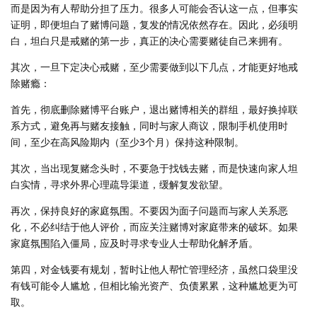
而是因为有人帮助分担了压力。很多人可能会否认这一点，但事实
证明，即便坦白了赌博问题，复发的情况依然存在。因此，必须明
白，坦白只是戒赌的第一步，真正的决心需要赌徒自己来拥有。
其次，一旦下定决心戒赌，至少需要做到以下几点，才能更好地戒
除赌瘾：
首先，彻底删除赌博平台账户，退出赌博相关的群组，最好换掉联
系方式，避免再与赌友接触，同时与家人商议，限制手机使用时
间，至少在高风险期内（至少3个月）保持这种限制。
其次，当出现复赌念头时，不要急于找钱去赌，而是快速向家人坦
白实情，寻求外界心理疏导渠道，缓解复发欲望。
再次，保持良好的家庭氛围。不要因为面子问题而与家人关系恶
化，不必纠结于他人评价，而应关注赌博对家庭带来的破坏。如果
家庭氛围陷入僵局，应及时寻求专业人士帮助化解矛盾。
第四，对金钱要有规划，暂时让他人帮忙管理经济，虽然口袋里没
有钱可能令人尴尬，但相比输光资产、负债累累，这种尴尬更为可
取。