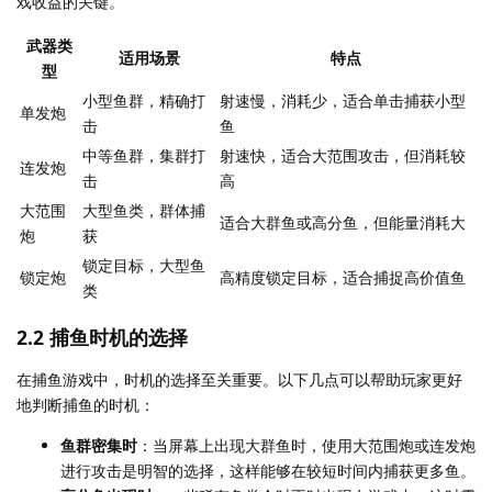
戏收益的关键。
武器类
适用场景
特点
型
小型鱼群，精确打
射速慢，消耗少，适合单击捕获小型
单发炮
击
鱼
中等鱼群，集群打
射速快，适合大范围攻击，但消耗较
连发炮
击
高
大范围
大型鱼类，群体捕
适合大群鱼或高分鱼，但能量消耗大
炮
获
锁定目标，大型鱼
锁定炮
高精度锁定目标，适合捕捉高价值鱼
类
2.2 捕鱼时机的选择
在捕鱼游戏中，时机的选择至关重要。以下几点可以帮助玩家更好
地判断捕鱼的时机：
鱼群密集时
：当屏幕上出现大群鱼时，使用大范围炮或连发炮
进行攻击是明智的选择，这样能够在较短时间内捕获更多鱼。