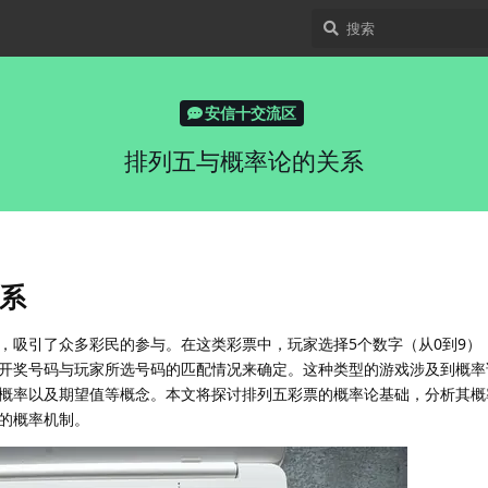
安信十交流区
排列五与概率论的关系
系
，吸引了众多彩民的参与。在这类彩票中，玩家选择5个数字（从0到9）
开奖号码与玩家所选号码的匹配情况来确定。这种类型的游戏涉及到概率
概率以及期望值等概念。本文将探讨排列五彩票的概率论基础，分析其概
的概率机制。