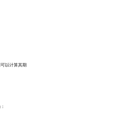
们可以计算其期
为：