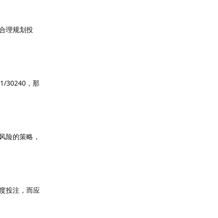
合理规划投
30240，那
。
风险的策略，
度投注，而应