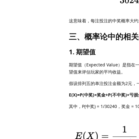
这意味着，每注投注的中奖概率大约为0
三、概率论中的相关
1.
期望值
期望值（Expected Value
望值来评估玩家的平均收益。
假设排列五的单注投注金额为2元，
E(X)=P(中奖)×奖金+P(不中奖)×亏
其中，P(中奖) = 1/30240，奖金 =