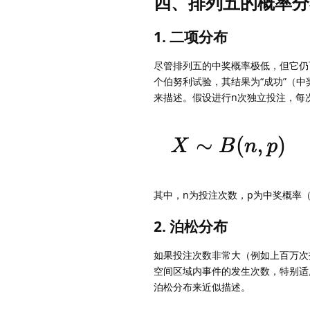
四、排列五的概率分
1.
二项分布
尽管排列五的中奖概率极低，但它仍
个伯努利试验，其结果为“成功”（
来描述。假设进行n次独立投注，每
其中，n为投注次数，p为中奖概率（p=
2.
泊松分布
如果投注次数非常大（例如上百万次
空间区域内事件的发生次数，特别适
泊松分布来近似描述。