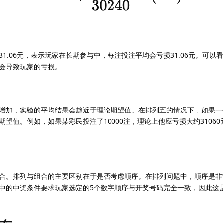
1.06元，表示玩家在长期参与中，每注投注平均会亏损31.06元。可以
会导致玩家的亏损。
增加，实验的平均结果会趋近于理论期望值。在排列五的情况下，如果一
望值。例如，如果某彩民投注了10000注，理论上他应亏损大约3106
合。排列与组合的主要区别在于是否考虑顺序。在排列问题中，顺序是非
中的中奖条件要求玩家选定的5个数字顺序与开奖号码完全一致，因此这