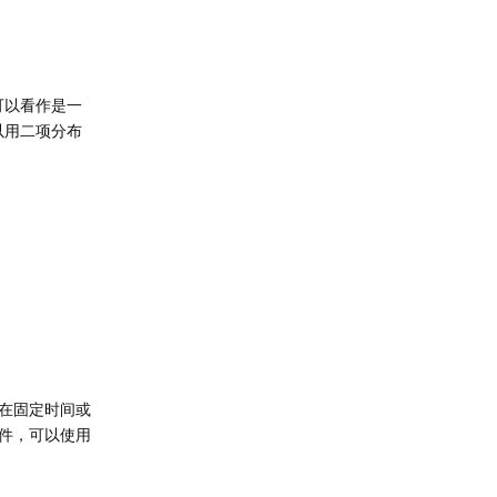
可以看作是一
以用二项分布
在固定时间或
件，可以使用