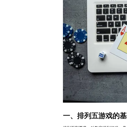
一、排列五游戏的基