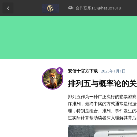
合作联系TG:@hezuo1818
安信十官方下载
2025年1月1日
排列五与概率论的关
排列五作为一种广泛流行的彩票游戏
序排列，最终中奖的方式通常是根据
理，特别是组合、排列、事件发生的
过实际计算帮助读者深入理解其背后