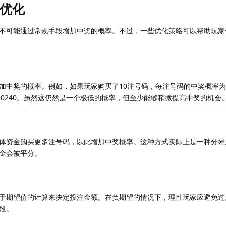
优化
不可能通过常规手段增加中奖的概率。不过，一些优化策略可以帮助玩家
中奖的概率。例如，如果玩家购买了10注号码，每注号码的中奖概率为1/
/30240。虽然这仍然是一个极低的概率，但至少能够稍微提高中奖的机会
体资金购买更多注号码，以此增加中奖概率。这种方式实际上是一种分摊
金会被平分。
于期望值的计算来决定投注金额。在负期望的情况下，理性玩家应避免过
段。