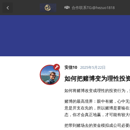
合作联系TG:@hezuo1818
安信10
2025年5月22日
如何把赌博变为理性投
如何将赌博改变成理性的投资行为，
赌博的最高境界：眼中有赌，心中无
意是开支在先的，所以赌博是要输在先
态，你才会真正地赢，才可能有较大
把带到赌场去的资金模拟成公司必要