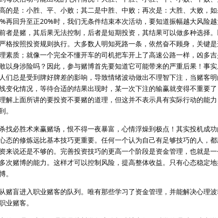
高的是：小胜、平、小败；其二是中胜、中败；再次是：大胜、大败，如
0%再回升至正20%时，我们无条件结束本次活动，要知道振幅越大风险
前者是赌，其后果无法控制，后者是短期投资，其结果可以做多种选择。
严格按照投资规则执行。大多数人明知死路一条，依然奋不顾身，关键是
理素质；就像一个完全不懂开车的司机把车开上了高速公路一样，凶多吉
敢以身涉险吗？因此，参与赌博首先要知道它可能带来的严重后果！事实
人们总是受到牌好牌差的影响，导致情绪波动做出不理智下注，当赌客明
线变化情况，等待合适的结果出现时，某一次下注的输赢就变得不重要了
理解上面所讲的要投资不要赌的道理，但这并不表示具有实际行动的能力
到。
杀找必胜术来赢赌场，恨不得一夜暴富，心情浮燥到极点！其实投机成功
心态的修炼远比基本技巧更重要。任何一个认为自己有足够技巧的人，都
资来说还是不够的。完善投资技巧的更高一个阶段是资金管理，也就是一
多次赌博的能力。这样才可以控制风险，提高整体收益。只有心态稳定地
博。
从赌盲进入职业赌客的队列。唯有那些学习了资金管理，并能解决心理波
职业赌客。