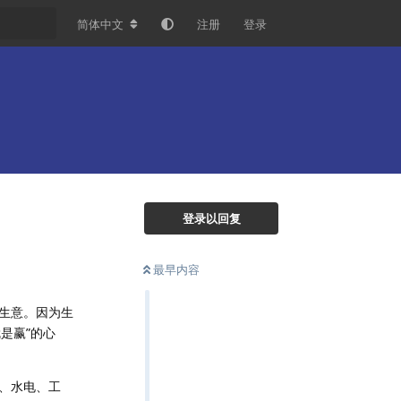
简体中文
注册
登录
登录以回复
最早内容
生意。因为生
是赢”的心
、水电、工