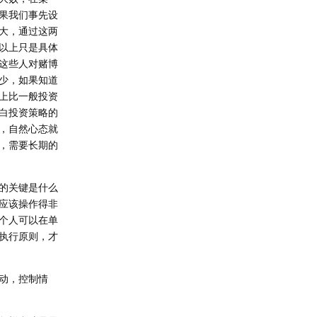
果我们事先设
越大，通过这两
以上只是具体
这些人对赌博
少，如果知道
上比一般投资
白投资策略的
，自然心态就
，需要长期的
的关键是什么
应该操作得非
个人可以在单
执行原则，才
动，控制情