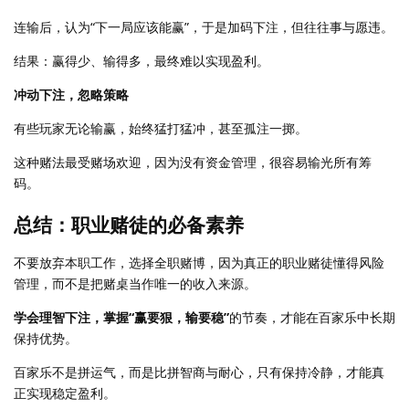
连输后，认为“下一局应该能赢”，于是加码下注，但往往事与愿违。
结果：赢得少、输得多，最终难以实现盈利。
冲动下注，忽略策略
有些玩家无论输赢，始终猛打猛冲，甚至孤注一掷。
这种赌法最受赌场欢迎，因为没有资金管理，很容易输光所有筹
码。
总结：职业赌徒的必备素养
不要放弃本职工作，选择全职赌博，因为真正的职业赌徒懂得风险
管理，而不是把赌桌当作唯一的收入来源。
学会理智下注，掌握“赢要狠，输要稳”
的节奏，才能在百家乐中长期
保持优势。
百家乐不是拼运气，而是比拼智商与耐心，只有保持冷静，才能真
正实现稳定盈利。