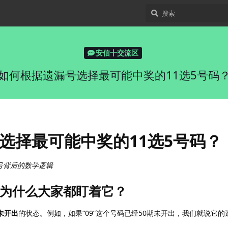
安信十交流区
如何根据遗漏号选择最可能中奖的11选5号码
选择最可能中奖的11选5号码？
号背后的数学逻辑
为什么大家都盯着它？
未开出
的状态。例如，如果“09”这个号码已经50期未开出，我们就说它的