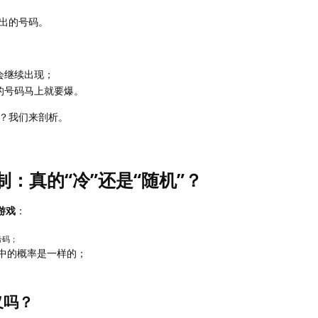
出的号码。
会继续出现；
的号码马上就要爆。
？我们来剖析。
制：真的“冷”还是“随机”？
游戏
：
号码；
中的概率是一样的；
义吗？