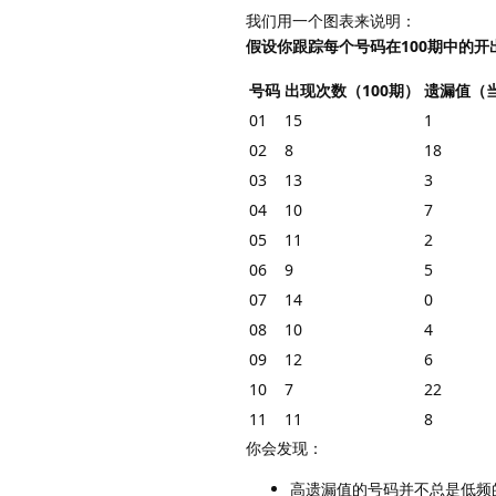
我们用一个图表来说明：
假设你跟踪每个号码在100期中的开
号码
出现次数（100期）
遗漏值（
01
15
1
02
8
18
03
13
3
04
10
7
05
11
2
06
9
5
07
14
0
08
10
4
09
12
6
10
7
22
11
11
8
你会发现：
高遗漏值的号码并不总是低频