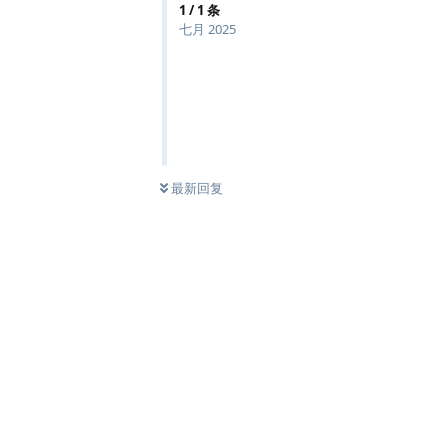
1
/
1
条
七月 2025
最新回复