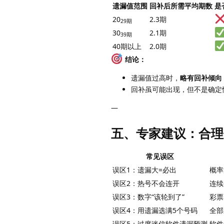
遗漏值范围
回补后所需平均期数
是
20
2.3期
29期
30
2.1期
39期
40期以上
2.0期
结论：
遗漏值过高时，
略有回补倾向
回补虽可能出现，但不是确定
—
五、专家建议：合理
常见误区
误区1：遗漏大=必出
概率
误区2：热号不会连开
连续
误区3：数字“该轮到了”
彩票
误区4：用遗漏选满5个号码
全部
误区5：过度迷信软件遗漏预测
软件