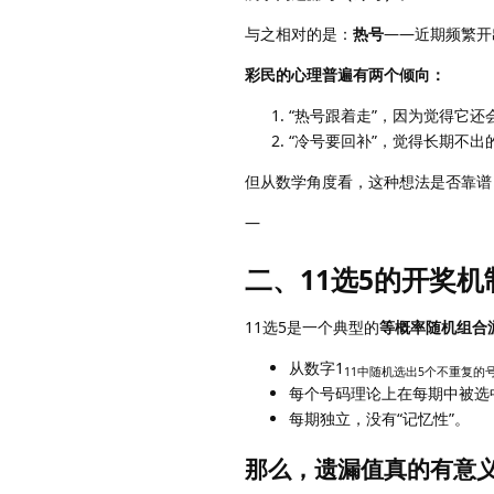
与之相对的是：
热号
——近期频繁开
彩民的心理普遍有两个倾向：
“热号跟着走”，因为觉得它还
“冷号要回补”，觉得长期不出
但从数学角度看，这种想法是否靠谱
—
二、11选5的开奖机
11选5是一个典型的
等概率随机组合
从数字1
11中随机选出5个不重复的
每个号码理论上在每期中被选
每期独立，没有“记忆性”。
那么，遗漏值真的有意