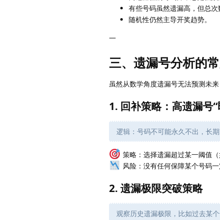
有些号码虽然遗漏高，但总次
随机性仍然主导开奖趋势。
—
三、遗漏号分析的常
虽然从数学角度遗漏号无法预测未来
1.
回补策略
：高遗漏号“
逻辑：号码不可能永久不出，长期
策略：选择遗漏超过某一阈值（
风险：没有任何保障某个号码一
2.
遗漏极限突破策略
观察历史遗漏极限，比如过去某个号