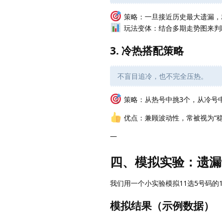
策略：一旦接近历史最大遗漏，
玩法变体：结合多期走势图来判断
3.
冷热搭配策略
不盲目追冷，也不完全压热。
策略：从热号中挑3个，从冷号
优点：兼顾波动性，常被视为“稳
—
四、模拟实验：遗漏
我们用一个小实验模拟11选5号码的
模拟结果（示例数据）