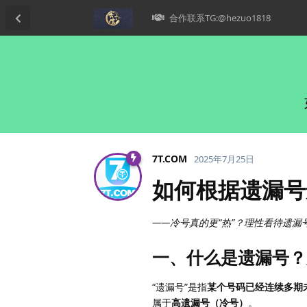
合作联系TG:@hezuo1818
7T.​COM
2025年7月25日
如何根据遗漏号
——冷号真的更“热”？理性看待遗漏
一、什么是遗漏号？
“遗漏号”是指
某个号码已经连续多期
属于
高遗漏号（冷号）
。