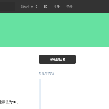
简体中文
注册
登录
？
登录以回复
最早内容
遗漏值为50，