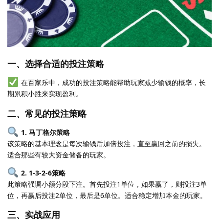
一、选择合适的投注策略
在百家乐中，成功的投注策略能帮助玩家减少输钱的概率，长
期累积小胜来实现盈利。
二、常见的投注策略
1. 马丁格尔策略
该策略的基本理念是每次输钱后加倍投注，直至赢回之前的损失。
适合那些有较大资金储备的玩家。
2. 1-3-2-6策略
此策略强调小额分段下注。首先投注1单位，如果赢了，则投注3单
位，再赢后投注2单位，最后是6单位。适合稳定增加本金的玩家。
三、实战应用