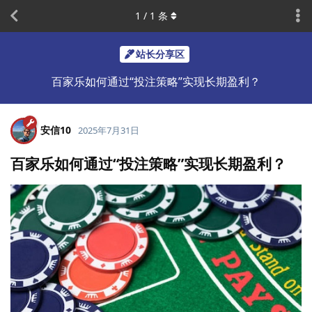
1
/
1
条
站长分享区
百家乐如何通过“投注策略”实现长期盈利？
安信10
2025年7月31日
百家乐如何通过“投注策略”实现长期盈利？