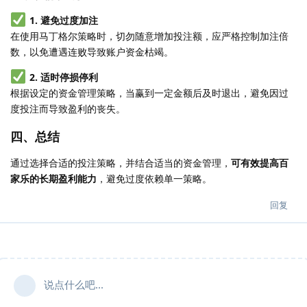
1. 避免过度加注
在使用马丁格尔策略时，切勿随意增加投注额，应严格控制加注倍
数，以免遭遇连败导致账户资金枯竭。
2. 适时停损停利
根据设定的资金管理策略，当赢到一定金额后及时退出，避免因过
度投注而导致盈利的丧失。
四、总结
通过选择合适的投注策略，并结合适当的资金管理，
可有效提高百
家乐的长期盈利能力
，避免过度依赖单一策略。
回复
说点什么吧...