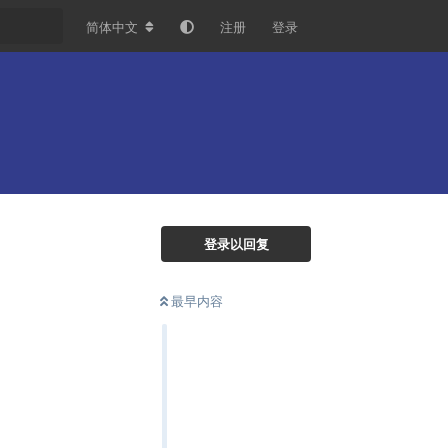
简体中文
注册
登录
登录以回复
最早内容