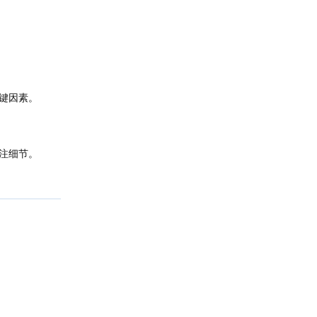
键因素。
注细节。
回复