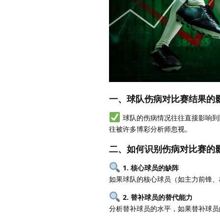
一、球队伤病对比赛结果的
球队的伤病情况往往直接影响到
往被许多博彩分析师忽视。
二、如何识别伤病对比赛的
1. 核心球员的缺阵
如果球队的核心球员（如主力前锋、
2. 替补球员的替代能力
分析替补球员的水平，如果替补球员