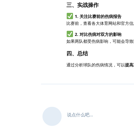
三、实战操作
1. 关注比赛前的伤病报告
比赛前，查看各大体育网站和官方信
2. 对比伤病对双方的影响
如果两队都受伤病影响，可能会导致
四、总结
通过分析球队的伤病情况，可以
提高
说点什么吧...