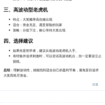
三、高波动型老虎机
特点：大奖概率高但难出现
适合：资金充足、愿意冒险的玩家
策略：分批下注，耐心等待大奖出现
四、选择建议
如果你是初学者，建议从低波动老虎机入手。
有经验并追求刺激时，可以尝试高波动机台，但一定要设立止
损线。
总结
：理解波动性，就能找到适合自己的盈利节奏，避免盲目追求
大奖而耗尽资金。
回复