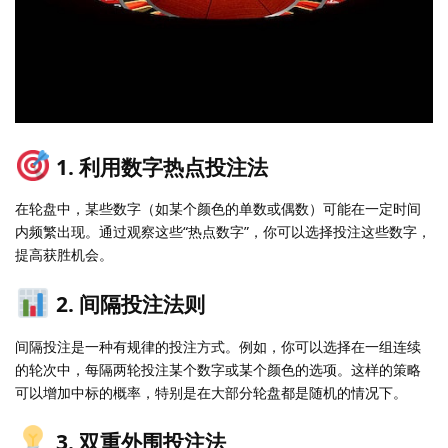
1. 利用数字热点投注法
在轮盘中，某些数字（如某个颜色的单数或偶数）可能在一定时间
内频繁出现。通过观察这些“热点数字”，你可以选择投注这些数字，
提高获胜机会。
2. 间隔投注法则
间隔投注是一种有规律的投注方式。例如，你可以选择在一组连续
的轮次中，每隔两轮投注某个数字或某个颜色的选项。这样的策略
可以增加中标的概率，特别是在大部分轮盘都是随机的情况下。
3. 双重外围投注法