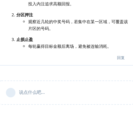
投入内注追求高额回报。
分区押注
观察近几轮的中奖号码，若集中在某一区域，可覆盖该
片区的号码。
止损止盈
每轮赢得目标金额后离场，避免被连输消耗。
回复
说点什么吧...