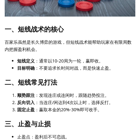
一、短线战术的核心
百家乐虽然是长久博弈的游戏，但短线战术能帮助玩家在有限局数
内把握盈利机会。
短线定义
：通常以10-20局为一轮，赢即收。
目标明确
：不要追求长时间对战，而是快速止盈。
二、短线常见打法
顺势跟注
：发现连庄或连闲时，跟随趋势投注。
反向切入
：当连庄/闲达到4次以上时，选择反打。
固定止盈
：赢取本金的20%-30%即可收手。
三、止盈与止损
止盈点：盈利后不可恋战。