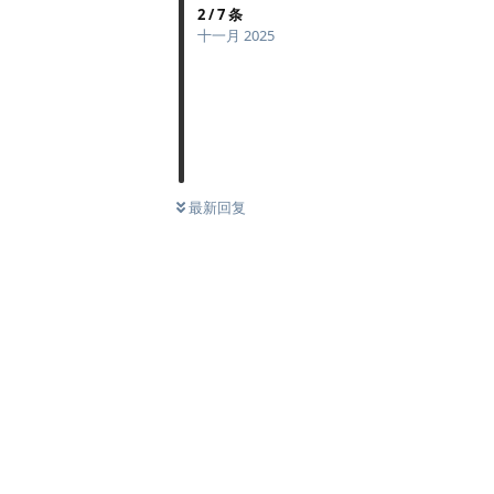
2
/
7
条
十一月 2025
最新回复