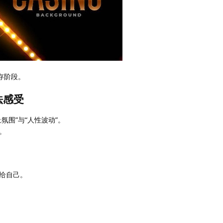
存阶段。
法感受
氛围”与“人性波动”。
。
给自己。