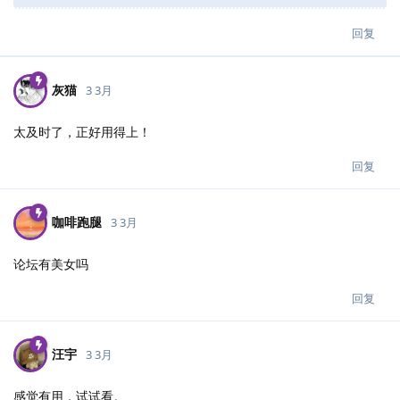
回复
灰猫
3 3月
太及时了，正好用得上！
回复
咖啡跑腿
3 3月
论坛有美女吗
回复
汪宇
3 3月
感觉有用，试试看。