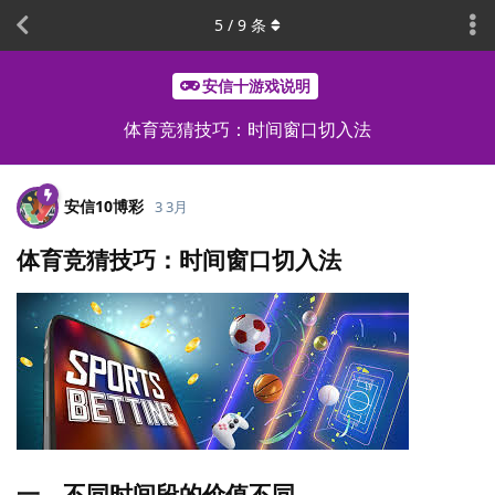
5
/
9
条
安信十游戏说明
体育竞猜技巧：时间窗口切入法
安信10博彩
3 3月
体育竞猜技巧：时间窗口切入法
一、不同时间段的价值不同