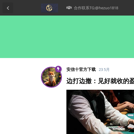
合作联系TG:@hezuo1818
安信十官方下载
23 5月
边打边撤：见好就收的