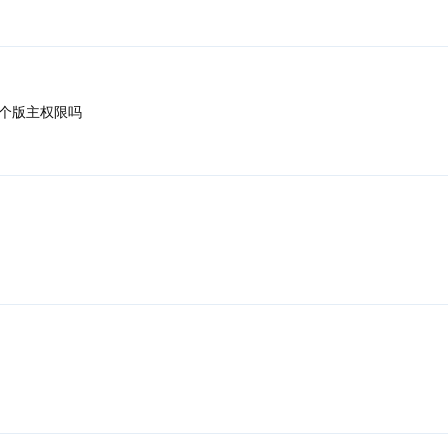
个版主权限吗