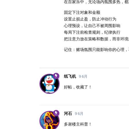
在百家乐中，无论场内氛围多热，都
固定下注对象和金额
设置止损止盈，防止冲动行为
心理预设，让自己不被周围影响
每局下注前检查规则，纪律执行
把注意力放在策略和数据，而非环境
记住：赌场氛围只能影响你的心理，
纸飞机
9 6月
好帖，收藏了！
河石
9 6月
多谢楼主科普！