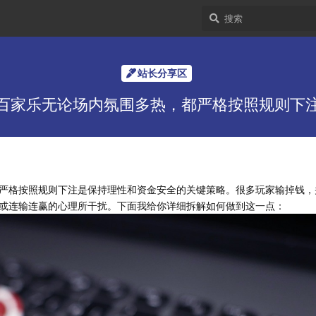
站长分享区
百家乐无论场内氛围多热，都严格按照规则下
严格按照规则下注是保持理性和资金安全的关键策略。很多玩家输掉钱，
或连输连赢的心理所干扰。下面我给你详细拆解如何做到这一点：