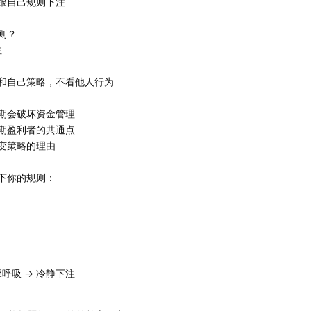
跟自己规则下注
则？
注
和自己策略，不看他人行为
期会破坏资金管理
期盈利者的共通点
变策略的理由
下你的规则：
呼吸 → 冷静下注