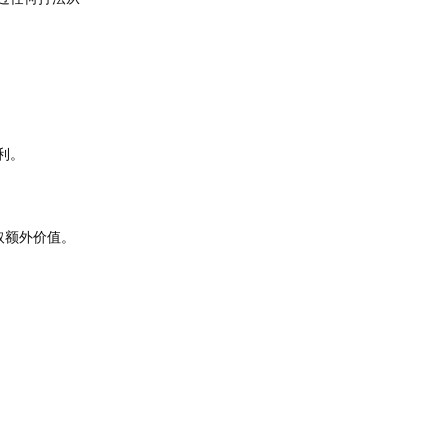
利。
取额外价值。