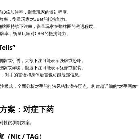
前3倍加注率，衡量玩家的激进程度。
弃牌率，衡量玩家对3Bet的抵抗能力。
翻牌圈持续下注率，衡量玩家在翻牌圈的激进程度。
弃牌率，衡量玩家对CBet的抵抗能力。
lls”
弱牌或引诱，大额下注可能表示强牌或恐吓。
强牌或诈唬，慢速下注可能表示犹豫或假装。
中，对手的言语和身体语言也可能泄露信息。
下注模式，全面分析对手的打法风格和潜在弱点。构建越详细的“对手画像”
方案：对症下药
对性的剥削方案。
（Nit / TAG）