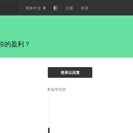
简体中文
注册
登录
你的盈利？
登录以回复
最早内容