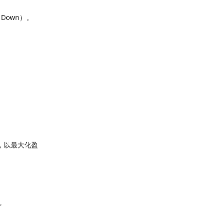
 Down）。
，以最大化盈
。