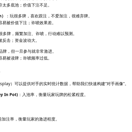
弃太多底池；价值下注不足。
on）
：玩很多牌，喜欢跟注，不爱加注，很难弃牌。
容易被价值下注；诈唬效果差。
很多牌，频繁加注、诈唬，行动难以预测。
被反击；资金波动大。
品牌，但一旦参与就非常激进。
容易被读牌；诈唬频率过低。
）
 Display）可以提供对手的实时统计数据，帮助我们快速构建“对手画像”。
y In Pot)
：入池率，衡量玩家玩牌的松紧程度。
前加注率，衡量玩家的激进程度。