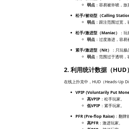
弱点
：容易被诈唬，放
松手/被动型（Calling Stati
弱点
：跟注范围过宽，
松手/激进型（Maniac）
：玩
弱点
：过度激进，容易
紧手/激进型（Nit）
：只玩极
弱点
：范围过于透明，
2. 利用统计数据（HUD
在线上扑克中，HUD（Heads-Up
VPIP (Voluntarily Put Mone
高VPIP
：松手玩家。
低VPIP
：紧手玩家。
PFR (Pre-flop Raise)
：翻牌
高PFR
：激进玩家。