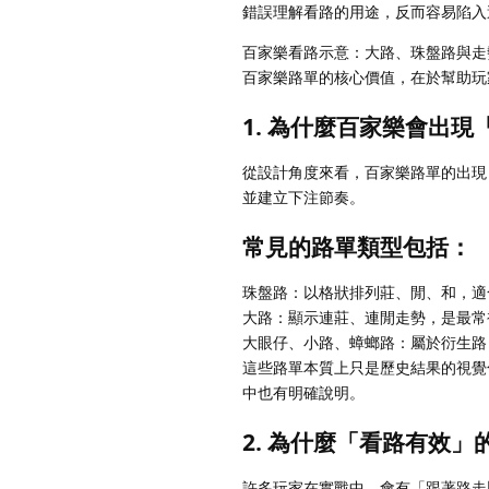
錯誤理解看路的用途，反而容易陷入
百家樂看路示意：大路、珠盤路與走
百家樂路單的核心價值，在於幫助玩
1. 為什麼百家樂會出現
從設計角度來看，百家樂路單的出現
並建立下注節奏。
常見的路單類型包括：
珠盤路：以格狀排列莊、閒、和，適
大路：顯示連莊、連閒走勢，是最常
大眼仔、小路、蟑螂路：屬於衍生路
這些路單本質上只是歷史結果的視覺化
中也有明確說明。
2. 為什麼「看路有效
許多玩家在實戰中，會有「跟著路走