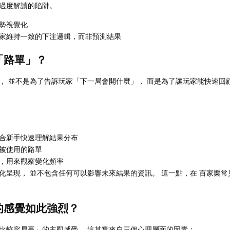
過度解讀的陷阱。
勢視覺化
家維持一致的下注邏輯，而非預測結果
「路單」？
， 並不是為了告訴玩家「下一局會開什麼」， 而是為了讓玩家能快速回
合新手快速理解結果分布
被使用的路單
，用來觀察變化頻率
呈現， 並不包含任何可以影響未來結果的資訊。 這一點，在 百家樂常見
」的感覺如此強烈？
比較容易贏」的主觀感受， 這其實來自三個心理層面的因素：