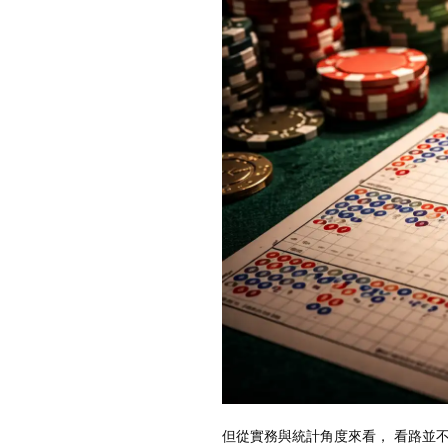
但從實務與統計角度來看， 看路並