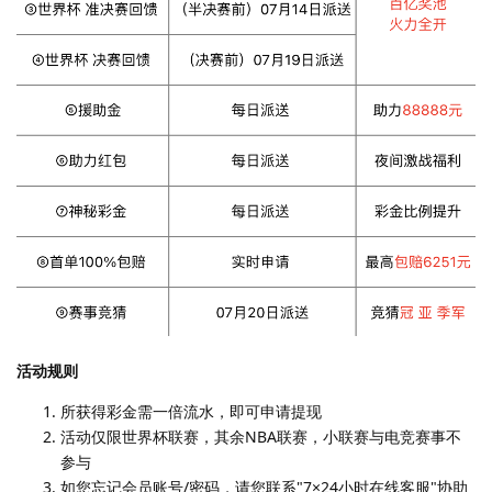
活动规则
所获得彩金需一倍流水，即可申请提现
活动仅限世界杯联赛，其余NBA联赛，小联赛与电竞赛事不
参与
如您忘记会员账号/密码，请您联系"7×24小时在线客服"协助