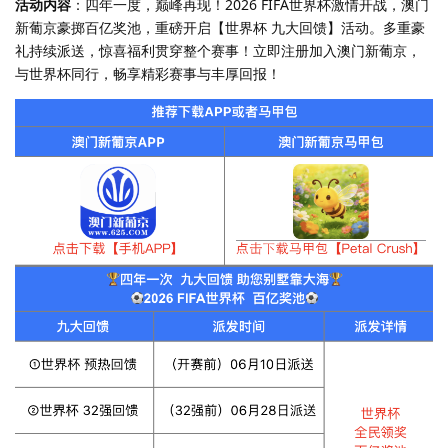
活动内容
：四年一度，巅峰再现！2026 FIFA世界杯激情开战，澳门
新葡京豪掷百亿奖池，重磅开启【世界杯 九大回馈】活动。多重豪
礼持续派送，惊喜福利贯穿整个赛事！立即注册加入澳门新葡京，
与世界杯同行，畅享精彩赛事与丰厚回报！