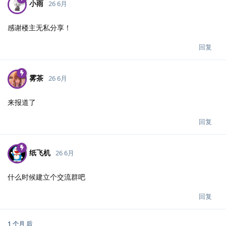
小雨
26 6月
感谢楼主无私分享！
回复
雾茶
26 6月
来报道了
回复
纸飞机
26 6月
什么时候建立个交流群吧
回复
1 个月
后