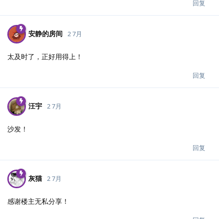
回复
安静的房间
2 7月
太及时了，正好用得上！
回复
汪宇
2 7月
沙发！
回复
灰猫
2 7月
感谢楼主无私分享！