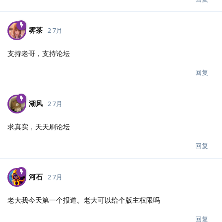
雾茶
2 7月
支持老哥，支持论坛
回复
湖风
2 7月
求真实，天天刷论坛
回复
河石
2 7月
老大我今天第一个报道。老大可以给个版主权限吗
回复