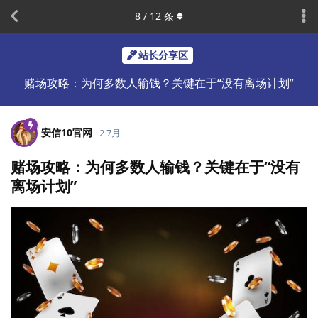
8
/
12
条
站长分享区
赌场攻略：为何多数人输钱？关键在于“没有离场计划”
安信10官网
2 7月
赌场攻略：为何多数人输钱？关键在于“没有
离场计划”