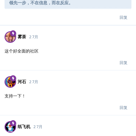
领先一步，不在信息，而在反应。
回复
雾茶
2 7月
这个好全面的社区
回复
河石
2 7月
支持一下！
回复
纸飞机
2 7月