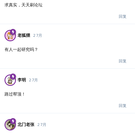
求真实，天天刷论坛
回复
老狐狸
2 7月
有人一起研究吗？
回复
李明
2 7月
路过帮顶！
回复
北门老张
2 7月