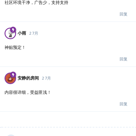
社区环境干净，广告少，支持支持
回复
小雨
2 7月
神贴预定！
回复
安静的房间
2 7月
内容很详细，受益匪浅！
回复