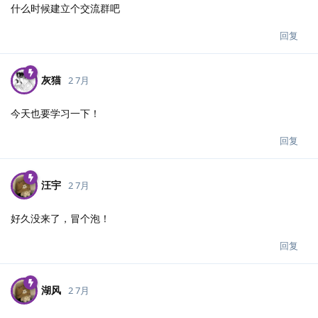
什么时候建立个交流群吧
回复
灰猫
2 7月
今天也要学习一下！
回复
汪宇
2 7月
好久没来了，冒个泡！
回复
湖风
2 7月