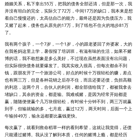
婚姻关系，私下拿出55万，把我的债务全部还清，但是那一次，我
并没有坦白的完全，实际欠了72万，中间17万的缺口，我本来是想
着自己慢慢还的，太高估自己的能力，最终还是因为负债压力，我
又赌了起来，债务也从原先的17万，到了纸包不住火的地步81万
了。
我有两个孩子，一个7岁，一个1岁，小的跟老婆回了外婆家，大的
在我爸妈这里上学，暑假报了培训班，有滋有味的生活，如果不赌
博的话，我不敢想象是多么美好，不过现在虽然表面没有出问题，
但实际很快债务就要爆发了。我其实收入很高，但每次都余不到
钱，跟朋友开了一个旅游公司，好点的时候十万很轻松的赚，差点
也有两三万，但是各种花销之后存不住，而且还要还债，负担高额
的利息，这两个月，合伙人的利润，都全部借给我了，都被我拿去
堵缺口，其余的资金，都是输。我难戒赌，是因为经常开始都是
赢，随随便便赢个几万块很轻松，有时候十分钟不到，两三万就赢
到手，但输就输的多，七月底，赢过12万，两天时间，后面一个上
午输掉49万，输永远都要比赢钱更快。
每次赢了，就看到救命稻草一样的看到希望，这就让我觉得，还债
只能通过赌博。我从没了解到本质，任何的赌博上瘾，都是经历