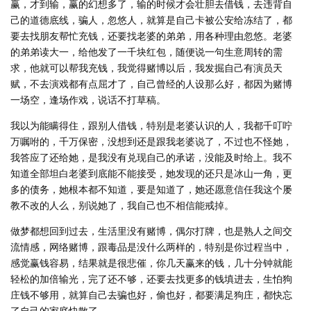
赢，才到输，赢的幻想多了，输的时候才会壮胆去借钱，去违背自
己的道德底线，骗人，忽悠人，就算是自己卡被公安给冻结了，都
要去找朋友帮忙充钱，还要找老婆的弟弟，用各种理由忽悠。老婆
的弟弟读大一，给他发了一千块红包，随便说一句生意周转的需
求，他就可以帮我充钱，我觉得赌博以后，我发掘自己有演员天
赋，不去演戏都有点屈才了，自己曾经的人设那么好，都因为赌博
一场空，逢场作戏，说话不打草稿。
我以为能瞒得住，跟别人借钱，特别是老婆认识的人，我都千叮咛
万嘱咐的，千万保密，没想到还是跟我老婆说了，不过也不怪她，
我答应了还给她，是我没有兑现自己的承诺，没能及时给上。我不
知道全部坦白老婆到底能不能接受，她发现的还只是冰山一角，更
多的债务，她根本都不知道，要是知道了，她还愿意信任我这个屡
教不改的人么，别说她了，我自己也不相信能戒掉。
做梦都想回到过去，生活里没有赌博，偶尔打牌，也是熟人之间交
流情感，网络赌博，跟毒品是没什么两样的，特别是你过程当中，
感觉赢钱容易，结果就是很悲催，你几天赢来的钱，几十分钟就能
轻松的加倍输光，完了还不够，还要去找更多的钱填进去，生怕狗
庄钱不够用，就算自己去骗也好，偷也好，都要满足狗庄，都快忘
了自己的家庭快散了。