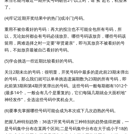
果当它能与最近一期开奖号码吻合2个以上时，请”捡”起它，机会来
了。
(4)牢记近期开奖结果中的热门(或冷门)号码。
重用不被你看好的号码：再大的投注也不可能全包所有号码，所
以，无论如何都会有号码必须放弃。哪些号码该放弃，哪些号码该
留用，两难选择之时一定要”举贤避亲”，即与其放弃不被看好的号
码，不如放弃最被自己看好的号码。
(5)学会挑选一些近期比较看好的号码。
关注2期未出的号码：很明显，开奖号码中最多的是此前23期未弹出
的号码，那么我们就可以单单挑选遗漏期数为23期的所有号码，即
此前第3期和第4期开奖弹出的号码。这些号码一般每期都有1012个
(最多14个，一般会有几个是重复的)，它们每隔几期就会大面积地”
神经发作”，全选这些号码中奖机会大。
(6)要事先掌握哪些号码可能会成为本次或下几次趋熟的号码。
把握几种特别趋势：36选7开奖号码有三种特别的趋势值得把握，一
是号码集中分布在某两个区间;二是号码集中分布在大于或小于18的