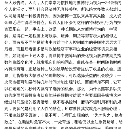
至大败告终。因而，人们常常习惯性地将赌博行为视为一种特殊的
个人化活动，而与社会经济并无直接关联。所以绝大多数人都难以
认同赌博是一种投资行为。因为赌博一直以来具有高风险、投入资
金缺乏理性管理等特点。所以人们不会将这样的特殊投机行为与投
资联系在一起。事实上，这是一种长期以来对赌博行为的一种误
解。赌博在一定程度上与股票、证券、期货等都有极大的相似之
处。而有所不同的是前者中收益与个人控制能力的关联性远远大于
后者。而且后者更多是与政治经济军事和企业的经营环境息息相
关。如能抛开上述因素，将赌博中把筹码的变化视为股票或期货指
数的曲线变化时，就发现它们的相同点。曲线在某一时间随着时间
内有涨有落，正是这种曲线的波动给投资者提供了收益的机会。股
票、期货指数大幅波动的周期较长，可以选择受益的机会较少；一
次熊市很可能要等待几年时间才能出现转机。而赌博却不同，它可
以在短短的几秒钟内就有了选择的机会。那么，为什么赌客多以失
败告终而股票投资者却多能获得预期收益呢？主要原因是赌博这种
经过时间压缩的投资活动，极不容易控制，赌场不但利用有利的规
则，更多的是利用了人性的缺点，所谓赌性其实就是不服输心理，
不服输就是不愿输，非赢不可，心理已出现偏执，”为才失之，执者
败之”，在顺运时危害不大，一处背运，稍输便以重注报复赌场，结
果是多时的所赢瞬时化为灰烬，更多的是连本输得精光，脑中那里