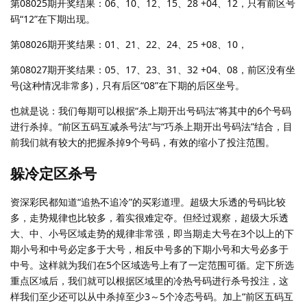
第08025期开奖结果：06、10、12、15、28 +04、12，只有前区号
码“12”在下期出现。
第08026期开奖结果：01、21、22、24、25 +08、10，
第08027期开奖结果：05、17、23、31、32 +04、08，前区没有坐
号(这种情况非常多)，只有后区“08”在下期的后区坐号。
也就是说：我们每期可以根据“杀上期开出号码法”将其中的6个号码
进行杀掉。“前区五码互减杀号法”与“巧杀上期开出号码法”结合，目
前我们就有较大的把握杀掉9个号码，有效的缩小了投注范围。
躲冷定区杀号
资深彩民都知道“追热不追冷”的买彩道理。超级大乐透的号码比较
多，走势规律也比较多，着实很难定夺。但经过观察，超级大乐透
大、中、小号区域走势的规律非常强，即当期走大号在3个以上的下
期小号和中号必定多于大号，相反中号多的下期小号和大号必多于
中号。这样就为我们在5个区域选号上有了一定范围可循。定下所选
重点区域后，我们就可以根据区域里的冷热号码进行杀号投注，这
样我们至少还可以从中杀掉至少3～5个冷态号码。加上“前区五码互