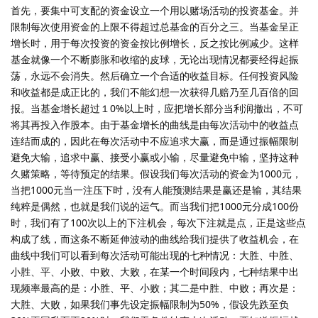
首先，要集中可支配的资金设立一个用以赌场活动的投资基金。并
限制每次使用资金的上限不得超过总基金的百分之三。当基金呈正
增长时，用于每次投资的资金按比例增长，反之按比例减少。这样
基金就像一个不断膨胀和收缩的皮球，无论出现情况都要经得起振
荡，永远不会消失。然后确立一个合适的收益目标。任何投资风险
和收益都是成正比的，我们不能幻想一次获得几赔乃至几百倍的回
报。当基金增长超过１0%以上时，应把增长部分当利润撤出，不可
将其再投入作股本。由于基金增长的曲线是由每次活动中的收益点
连结而成的，因此在每次活动中不应追求大赢，而是通过振幅限制
避免大输，追求中赢、接受小赢或小输，尽量避免中输，坚持这种
久赌策略，等待预定的结果。假设我们每次活动的资金为1000元，
当把1000元当一注压下时，没有人能预测结果是赢还是输，其结果
纯粹是偶然，也就是我们说的运气。而当我们把1000元分成100份
时，我们有了100次以上的下注机会，每次下注就是点，正是这些点
构成了线，而这条不断延伸波动的曲线给我们提供了收益机会，在
曲线中我们可以看到每次活动可能出现的七种情况：大胜、中胜、
小胜、平、小败、中败、大败，在某一个时间段内，七种结果中出
现频率最高的是：小胜、平、小败；其二是中胜、中败；再次是：
大胜、大败，如果我们事先设定振幅限制为50%，假设先跌至负