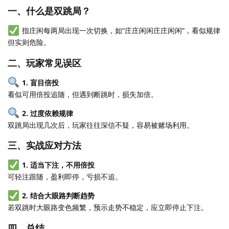
一、什么是双跳局？
指庄闲每两局出现一次切换，如“庄庄闲闲庄庄闲闲”，看似规律
但实则危险。
二、玩家常见误区
1. 盲目倍投
看似可用倍投追随，但遇到断跳时，损失加倍。
2. 过度依赖规律
双跳局出现几次后，玩家往往深信不疑，容易被赌场利用。
三、实战应对方法
1. 适当下注，不用倍投
可轻注跟随，盈利即停，亏损不追。
2. 结合大眼路判断趋势
若双跳时大眼路变色频繁，预示走势不稳定，应立即停止下注。
四、总结