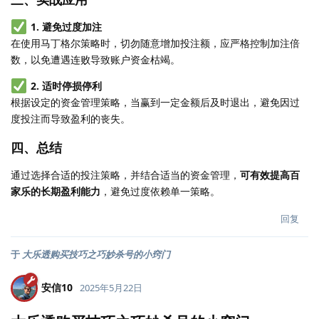
1. 避免过度加注
在使用马丁格尔策略时，切勿随意增加投注额，应严格控制加注倍
数，以免遭遇连败导致账户资金枯竭。
2. 适时停损停利
根据设定的资金管理策略，当赢到一定金额后及时退出，避免因过
度投注而导致盈利的丧失。
四、总结
通过选择合适的投注策略，并结合适当的资金管理，
可有效提高百
家乐的长期盈利能力
，避免过度依赖单一策略。
回复
于
大乐透购买技巧之巧妙杀号的小窍门
安信10
2025年5月22日