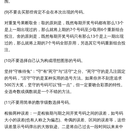
围。
(9)不要去买那些肯定不会在本次出现的号码。
对重复号果断取舍：取的原则是，既然每期开奖号码都有那么13个
是上一期出现过的，那么就将上期的7个号码至少取用6个重新组合
投注。舍的原则是，既然每期开奖号码只有那么13个是上一期出现
过的，那么就将上期的7个号码全部弃用，另选其它号码重新组合投
注。
(10)不要选择自己认为构成理想图形的号码。
坚持”守株待兔”：”守”有”死守”与”活守”之分。”死守”守的是几注固定
的号码，”活守”守的是某种实用的选号方法。如果你并不刻意追求
500万大奖，坚守的号码可以”怪一点”，但一定要吻合彩票的特性。
全选奇数或偶数就是一个不错的方法。
(11)不要用简单的数学级数选择号码。
检验两种误差：一是检验期与期之间开奖号码之间的误差，如号码
大小的误差(也有人称之为偏态)、奇偶的误差、区间的误差等，这些
误差显示号码弹出的大致轨迹。二是将自己过去一段时间以来未中