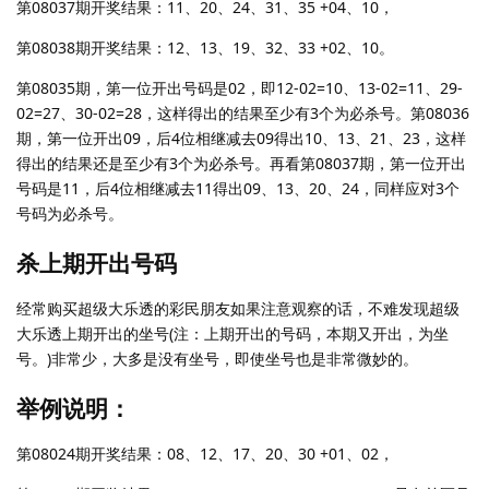
第08037期开奖结果：11、20、24、31、35 +04、10，
第08038期开奖结果：12、13、19、32、33 +02、10。
第08035期，第一位开出号码是02，即12-02=10、13-02=11、29-
02=27、30-02=28，这样得出的结果至少有3个为必杀号。第08036
期，第一位开出09，后4位相继减去09得出10、13、21、23，这样
得出的结果还是至少有3个为必杀号。再看第08037期，第一位开出
号码是11，后4位相继减去11得出09、13、20、24，同样应对3个
号码为必杀号。
杀上期开出号码
经常购买超级大乐透的彩民朋友如果注意观察的话，不难发现超级
大乐透上期开出的坐号(注：上期开出的号码，本期又开出，为坐
号。)非常少，大多是没有坐号，即使坐号也是非常微妙的。
举例说明：
第08024期开奖结果：08、12、17、20、30 +01、02，