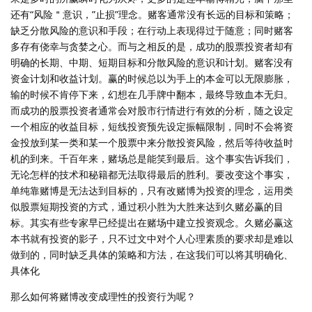
还有“风险＂意识，”止损”理念。赌客通常没有长远的目标和策略；
缺乏分散风险的意识和手段；在行动上表现得过于随意；同时赌客
多存有侥幸与贪婪之心。而与之相反的是，成功的股票投资者却有
明确的长期、中期、短期目标和分散风险的意识和计划。赌客没有
资金计划和收益计划。赢的时候总以为手上的本金可以无限膨胀，
输的时候不肯停下来，幻想在几手牌中翻本，最终导致血本无归。
而成功的股票投资者通常会对股市行情进行有效的分析，随之设定
一个相应的收益目标，短线投资预先设定振幅限制，同时不会将资
金投放到某一类和某一个股票中来分散投资风险，然后等待收益时
机的到来。千百年来，赌场总是能笑到最后。这个事实告诉我们，
无论怎样的技术和秘籍都无法取得最后的胜利。要改变这个事实，
单纯靠赌博是无法达到目标的，只有改赌博为投资的理念，运用类
似股票短期投资的方式，通过积小胜为大胜来达到久赌必赢的目
标。其实有些专家早已经提出在赌场中建立投资观念。久赌必赢这
本书就有投资的影子，只不过文中对个人心理素质的要求却是难以
做到的，同时缺乏具体的策略和方法，在这我们可以将其明确化、
具体化
那么如何将赌博改变成理性的投资行为呢？