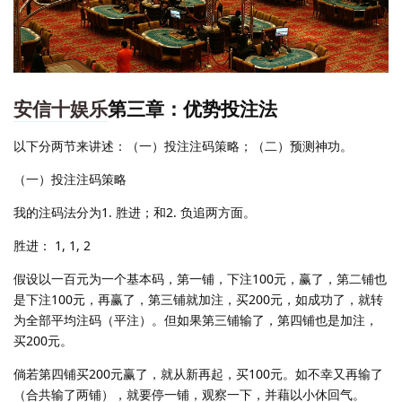
安信十娱乐
第三章：优势投注法
以下分两节来讲述：（一）投注注码策略；（二）预测神功。
（一）投注注码策略
我的注码法分为1. 胜进；和2. 负追两方面。
胜进： 1, 1, 2
假设以一百元为一个基本码，第一铺，下注100元，赢了，第二铺也
是下注100元，再赢了，第三铺就加注，买200元，如成功了，就转
为全部平均注码（平注）。但如果第三铺输了，第四铺也是加注，
买200元。
倘若第四铺买200元赢了，就从新再起，买100元。如不幸又再输了
（合共输了两铺），就要停一铺，观察一下，并藉以小休回气。