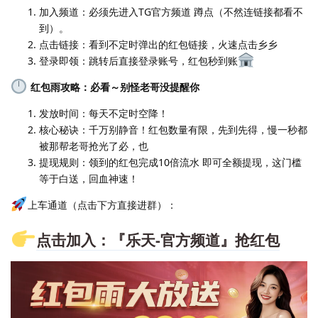
加入频道：必须先进入TG官方频道 蹲点（不然连链接都看不
到）。
点击链接：看到不定时弹出的红包链接，火速点击乡乡
登录即领：跳转后直接登录账号，红包秒到账
红包雨攻略：必看～别怪老哥没提醒你
发放时间：每天不定时空降！
核心秘诀：千万别静音！红包数量有限，先到先得，慢一秒都
被那帮老哥抢光了必，也
提现规则：领到的红包完成10倍流水 即可全额提现，这门槛
等于白送，回血神速！
上车通道（点击下方直接进群）：
点击加入：『乐天-官方频道』抢红包