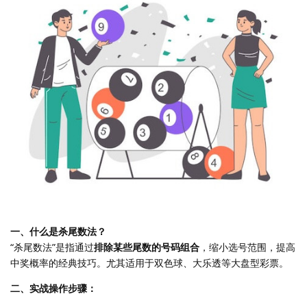
一、什么是杀尾数法？
“杀尾数法”是指通过
排除某些尾数的号码组合
，缩小选号范围，提高
中奖概率的经典技巧。尤其适用于双色球、大乐透等大盘型彩票。
二、实战操作步骤：