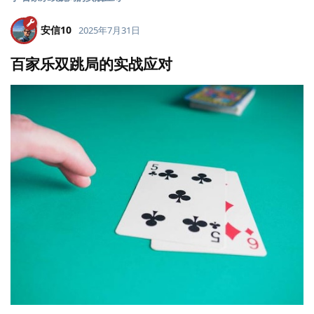
安信10
2025年7月31日
百家乐双跳局的实战应对